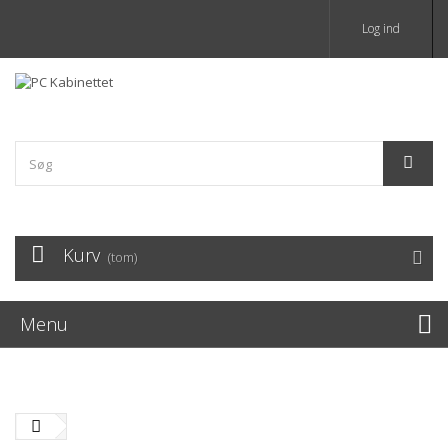
Log ind
Kurv
(tom)
Menu