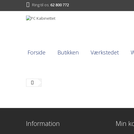
Ring til os:
62 800 772
Forside
Butikken
Værkstedet
Information
Min k