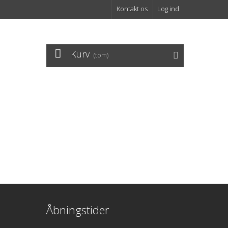
Kontakt os
Log ind
Kurv
(tom)
Åbningstider