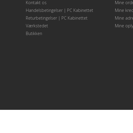
Kontakt os
Mine ord
Handelsbetingelser | PC Kabinettet
Mine kred
Returbetingelser | PC Kabinettet
Mine adr
Værkstedet
Mine oply
Butikken