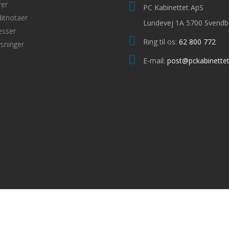
rer
PC Kabinettet ApS
itnotaer
Lundevej 1A 5700 Svendb
esser
Ring til os:
62 800 772
sninger
E-mail:
post@pckabinettet