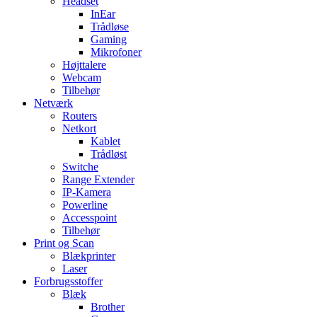
Headset
InEar
Trådløse
Gaming
Mikrofoner
Højttalere
Webcam
Tilbehør
Netværk
Routers
Netkort
Kablet
Trådløst
Switche
Range Extender
IP-Kamera
Powerline
Accesspoint
Tilbehør
Print og Scan
Blækprinter
Laser
Forbrugsstoffer
Blæk
Brother