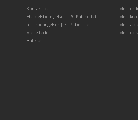
Kontakt os
Mine ord
Handelsbetingelser | PC Kabinettet
Mine kred
Returbetingelser | PC Kabinettet
Mine adr
Værkstedet
Mine oply
Butikken