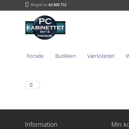
Ring til os:
62 800 772
Forside
Butikken
Værkstedet
Information
Min k