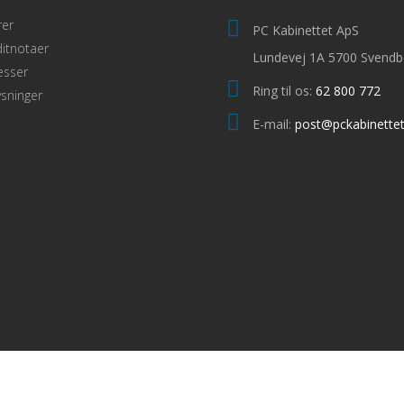
rer
PC Kabinettet ApS
itnotaer
Lundevej 1A 5700 Svendb
esser
Ring til os:
62 800 772
sninger
E-mail:
post@pckabinettet