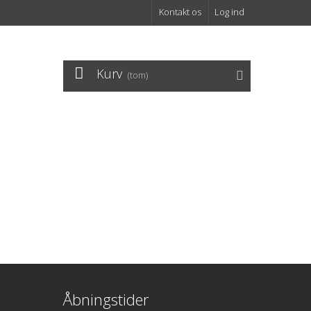
Kontakt os
Log ind
Kurv
(tom)
Åbningstider