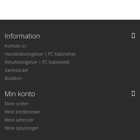
Information
Kontakt os
Handelsbetingelser | PC Kabinettet
Returbetingelser | PC Kabinettet
Værkstedet
Butikken
Min konto
Mine ordrer
Mine kreditnotaer
Mine adresser
Mine oplysninger