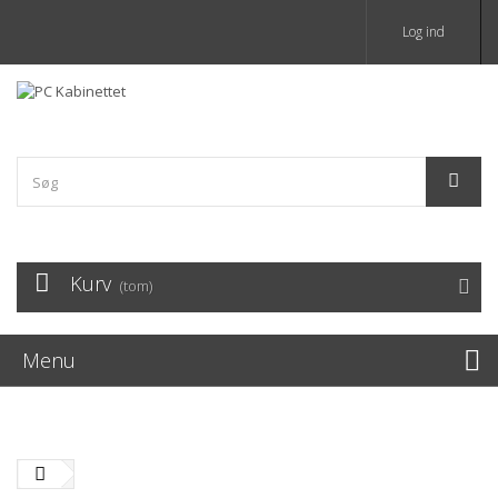
Log ind
Kurv
(tom)
Menu