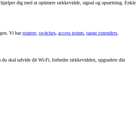
 hj
æ
lper dig med at optimere r
æ
kkevidde, signal og ops
æ
tning. Enkle
ngen. Vi har
routere
,
switches
,
access points
,
range extenders
,
m du skal udvide dit Wi
‑
Fi, forbedre r
æ
kkevidden, opgradere din