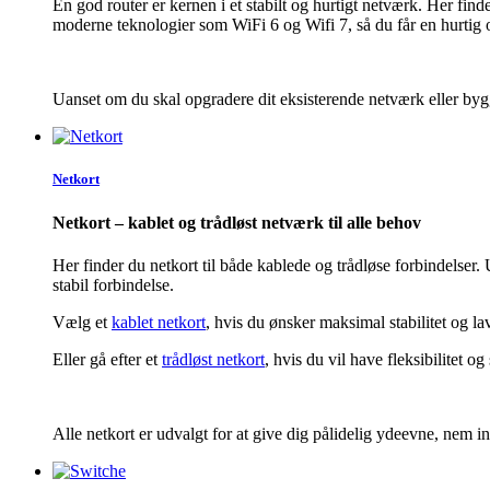
En god router er kernen i et stabilt og hurtigt netværk. Her f
moderne teknologier som WiFi 6 og Wifi 7, s
å
du f
å
r en hurtig 
Uanset om du skal opgradere dit eksisterende netværk eller bygge
Netkort
Netkort – kablet og trådløst netværk til alle behov
Her finder du netkort til både kablede og trådløse forbindelser.
stabil forbindelse.
Vælg et
kablet netkort
, hvis du ønsker maksimal stabilitet og l
Eller gå efter et
trådløst netkort
, hvis du vil have fleksibilitet o
Alle netkort er udvalgt for at give dig pålidelig ydeevne, nem 