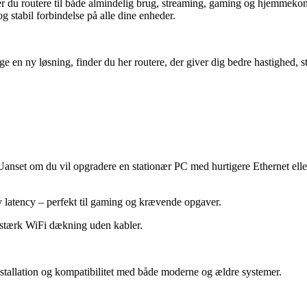
inder du routere til både almindelig brug, streaming, gaming og hjemmek
og stabil forbindelse p
å
alle dine enheder.
 en ny løsning, finder du her routere, der giver dig bedre hastighed, st
 Uanset om du vil opgradere en stationær PC med hurtigere Ethernet eller 
av latency – perfekt til gaming og krævende opgaver.
g stærk WiFi d
æ
kning uden kabler.
installation og kompatibilitet med både moderne og ældre systemer.