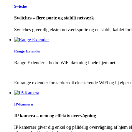
Switche
Switches – flere porte og stabilt netværk
Switches giver dig ekstra netværksporte og en stabil, kablet forb
Range Extender
Range Extender
–
bedre WiFi d
æ
kning i hele hjemmet
En range extender forstærker dit eksisterende WiFi og hj
æ
lper 
IP-Kamera
IP kamera – nem og effektiv overvågning
IP kameraer giver dig enkel og pålidelig overvågning af hjem ell