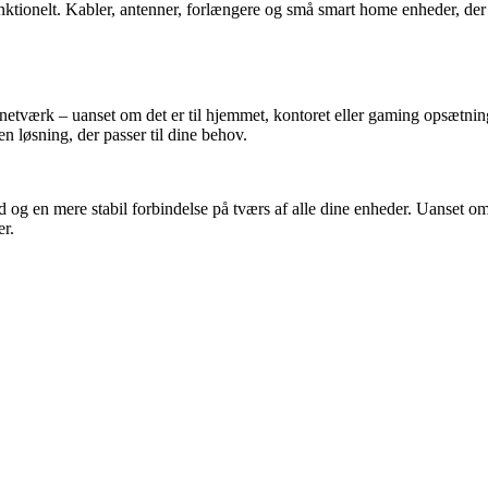
unktionelt. Kabler, antenner, forlængere og små smart home enheder, der
igt netværk – uanset om det er til hjemmet, kontoret eller gaming ops
æ
tni
en l
ø
sning, der passer til dine behov.
 og en mere stabil forbindelse på tværs af alle dine enheder. Uanset o
er.