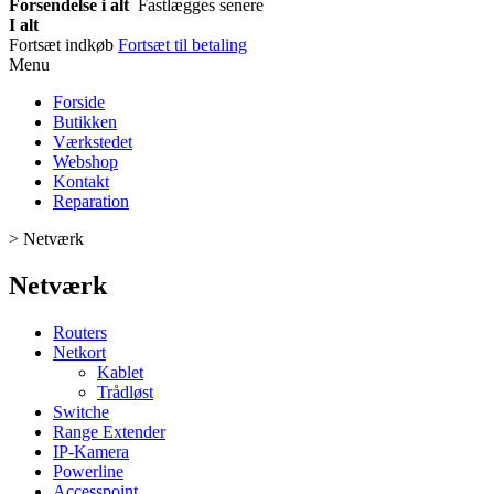
Forsendelse i alt
Fastlægges senere
I alt
Fortsæt indkøb
Fortsæt til betaling
Menu
Forside
Butikken
Værkstedet
Webshop
Kontakt
Reparation
>
Netværk
Netværk
Routers
Netkort
Kablet
Trådløst
Switche
Range Extender
IP-Kamera
Powerline
Accesspoint