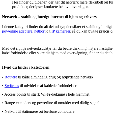
Her finder du tilbehør, der gør dit netværk mere fleksibelt og f
produkter, der l
ø
ser konkrete behov i hverdagen.
Netværk – stabilt og hurtigt internet til hjem og erhverv
I denne kategori finder du alt det udstyr, der sikrer et stabilt og hurt
powerline adaptere
,
netkort
og
IP kameraer
, s
å
du kan bygge pr
æ
cis d
Med det rigtige netværksudstyr får du bedre dækning, højere hastighed
kabelforbindelse eller sikre dit hjem med overv
å
gning, finder du det h
Hvad du finder i kategorien
•
Routere
til både almindelig brug og højtydende netværk
•
Switches
til udvidelse af kablede forbindelser
• Access points til stærk Wi
‑
Fi
‑
d
æ
kning i hele hjemmet
•
Range extenders og powerline til omr
å
der med d
å
rlig signal
•
Netkort til station
æ
re og b
æ
rbare computere