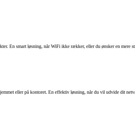
er. En smart løsning, når WiFi ikke rækker, eller du ønsker en mere sta
hjemmet eller p
å
kontoret. En effektiv l
ø
sning, n
å
r du vil udvide dit netv