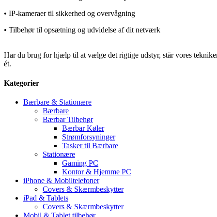
•
IP
‑
kameraer til sikkerhed og overv
å
gning
•
Tilbeh
ø
r til ops
æ
tning og udvidelse af dit netv
æ
rk
Har du brug for hjælp til at vælge det rigtige udstyr, står vores tekni
ét.
Kategorier
Bærbare & Stationære
Bærbare
Bærbar Tilbehør
Bærbar Køler
Strømforsyninger
Tasker til Bærbare
Stationære
Gaming PC
Kontor & Hjemme PC
iPhone & Mobiltelefoner
Covers & Skærmbeskytter
iPad & Tablets
Covers & Skærmbeskytter
Mobil & Tablet tilbehør