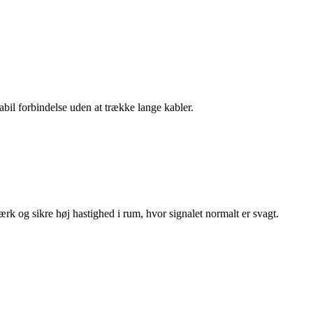
bil forbindelse uden at trække lange kabler.
æ
rk og sikre h
ø
j hastighed i rum, hvor signalet normalt er svagt.