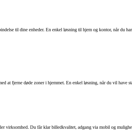
indelse til dine enheder. En enkel løsning til hjem og kontor, når du har
med at fjerne d
ø
de zoner i hjemmet. En enkel l
ø
sning, n
å
r du vil have st
er virksomhed. Du får klar billedkvalitet, adgang via mobil og mulighed