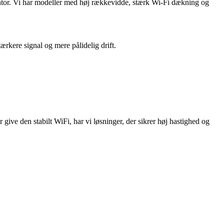
ontor. Vi har modeller med høj rækkevidde, stærk Wi
‑
Fi d
æ
kning og
ærkere signal og mere pålidelig drift.
give den stabilt WiFi, har vi l
ø
sninger, der sikrer h
ø
j hastighed og