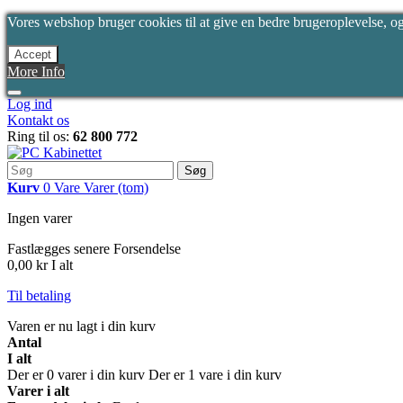
Vores webshop bruger cookies til at give en bedre brugeroplevelse, og 
Accept
More Info
Log ind
Kontakt os
Ring til os:
62 800 772
Søg
Kurv
0
Vare
Varer
(tom)
Ingen varer
Fastlægges senere
Forsendelse
0,00 kr
I alt
Til betaling
Varen er nu lagt i din kurv
Antal
I alt
Der er
0
varer i din kurv
Der er 1 vare i din kurv
Varer i alt