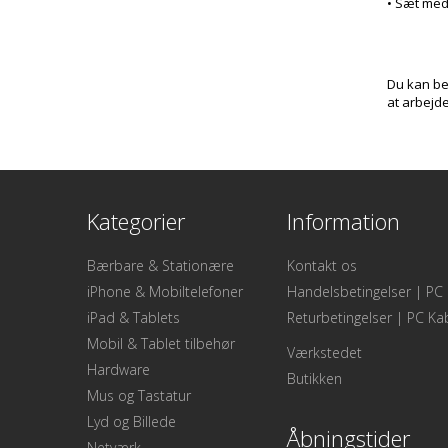
• Sæt med
Du kan bes
at arbejde
Kategorier
Information
Bærbare & Stationære
Kontakt os
iPhone & Mobiltelefoner
Handelsbetingelser | PC 
iPad & Tablets
Returbetingelser | PC Ka
Mobil & Tablet tilbehør
Værkstedet
Hardware
Butikken
Mus og Tastatur
Lyd og Billede
Åbningstider
Netværk