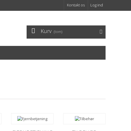
Kontakt os
Log ind
Kurv
(tom)