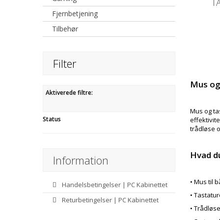
T
Fjernbetjening
Tilbehør
Filter
Mus og 
Aktiverede filtre:
Mus og ta
Status
effektivit
trådløse 
Hvad du
Information
• Mus til
Handelsbetingelser | PC Kabinettet
• Tastatur
Returbetingelser | PC Kabinettet
• Trådløs