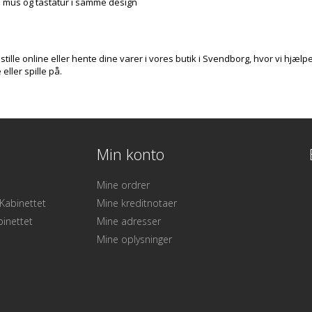
 mus og tastatur i samme design
tille online eller hente dine varer i vores butik i Svendborg, hvor vi hjælp
 eller spille på.
Min konto
Mine ordrer
Kabinettet
Mine kreditnotaer
binettet
Mine adresser
Mine oplysninger