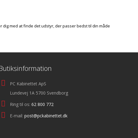
er dig med at finde det udstyr, der passer bedst til din måde
Butiksinformation
PC Kabinettet ApS
Lundevej 1A 5700 Svendborg
Ring til os:
62 800 772
E-mail:
post@pckabinettet.dk