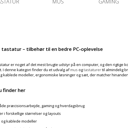
ASTATUR
MUS
GAMING
tastatur – tilbehør til en bedre PC‑oplevelse
statur er noget af det mest brugte udstyr på en computer, og den rigtige k
et. I denne kategori finder du et udvalg af
mus
og
tastaturer
til almindelig
og kablede modeller, ergonomiske løsninger og sæt, der matcher hinanden 
 finder her
 både præcisionsarbejde, gaming og hverdagsbrug
er i forskellige størrelser og layouts
e og kablede modeller