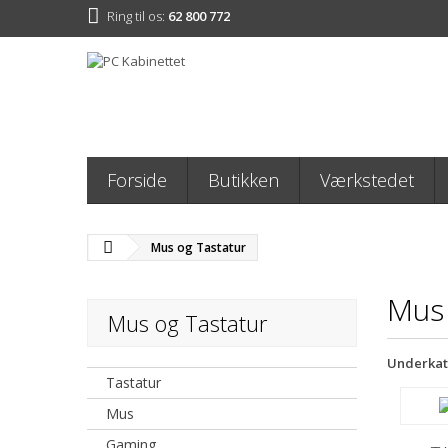
Ring til os:
62 800 772
Forside
Butikken
Værkstedet
Mus og Tastatur
Mus 
Mus og Tastatur
Underkat
Tastatur
Mus
Gaming