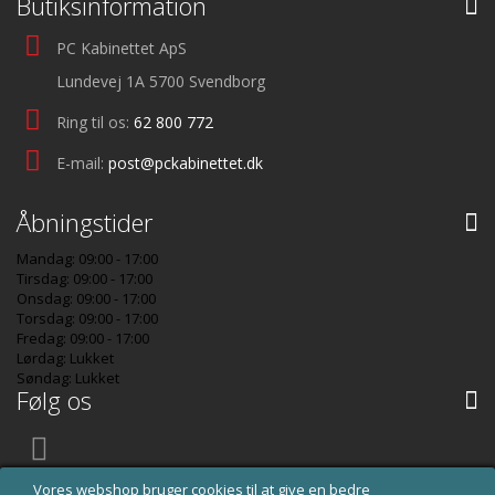
Butiksinformation
PC Kabinettet ApS
Lundevej 1A 5700 Svendborg
Ring til os:
62 800 772
E-mail:
post@pckabinettet.dk
Åbningstider
Mandag: 09:00 - 17:00
Tirsdag: 09:00 - 17:00
Onsdag: 09:00 - 17:00
Torsdag: 09:00 - 17:00
Fredag: 09:00 - 17:00
Lørdag: Lukket
Søndag: Lukket
Følg os
Vores webshop bruger cookies til at give en bedre