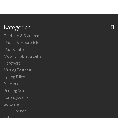
Kategorier
Bærbare & Stationære
iPhone & Mobiltelefoner
iPad & Tablets
Mobil & Tablet tilbehør
Hardware
Mus og Tastatur
Lyd og Billede
Netværk
Print og Scan
Forbrugsstoffer
Software
USB Tilbehør
Kabler