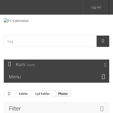
Log ind
Kurv
(tom)
Menu
Kabler
Lyd Kabler
Phono
Filter