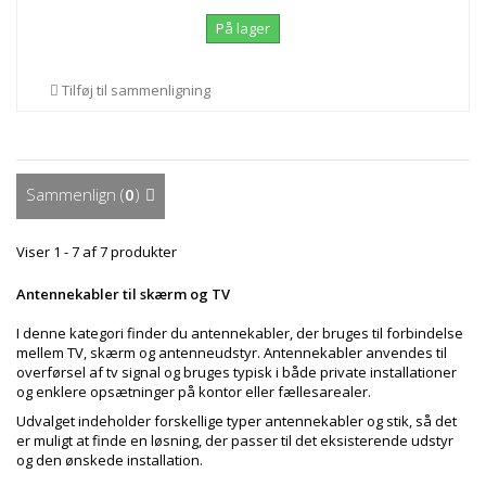
På lager
Tilføj til sammenligning
Sammenlign (
0
)
Viser 1 - 7 af 7 produkter
Antennekabler til skærm og TV
I denne kategori finder du antennekabler, der bruges til forbindelse
mellem TV, skærm og antenneudstyr. Antennekabler anvendes til
overførsel af tv signal og bruges typisk i både private installationer
og enklere opsætninger på kontor eller fællesarealer.
Udvalget indeholder forskellige typer antennekabler og stik, så det
er muligt at finde en løsning, der passer til det eksisterende udstyr
og den ønskede installation.