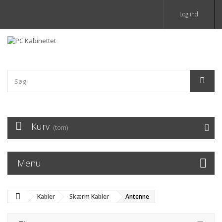
Log ind
Kurv
(tom)
Menu
Kabler
Skærm Kabler
Antenne