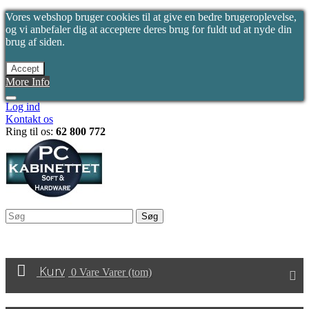
Vores webshop bruger cookies til at give en bedre brugeroplevelse,
og vi anbefaler dig at acceptere deres brug for fuldt ud at nyde din
brug af siden.
Accept
More Info
Log ind
Kontakt os
Ring til os:
62 800 772
Søg
Kurv
0
Vare
Varer
(tom)