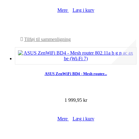
Mere
Læg i kurv
På lager
Tilføj til sammenligning
ASUS ZenWiFi BD4 - Mesh router...
1 999,95 kr
Mere
Læg i kurv
På lager