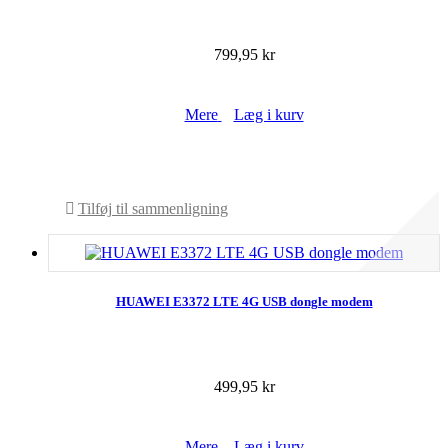
799,95 kr
Mere
Læg i kurv
På lager
Tilføj til sammenligning
HUAWEI E3372 LTE 4G USB dongle modem
499,95 kr
Mere
Læg i kurv