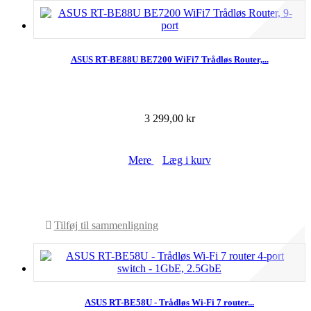
ASUS RT-BE88U BE7200 WiFi7 Trådløs Router,...
3 299,00 kr
Mere
Læg i kurv
På lager
Tilføj til sammenligning
ASUS RT-BE58U - Trådløs Wi-Fi 7 router...