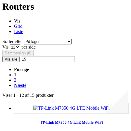
Routers
Vis
Grid
Liste
Sorter efter
Vis
per side
Sammenlign (
0
)
Vis alle
Forrige
1
2
Næste
Viser 1 - 12 af 15 produkter
TP-Link M7350 4G LTE Mobile WiFi