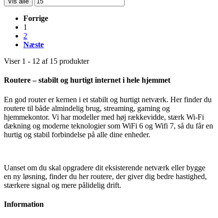
Vis alle
Forrige
1
2
Næste
Viser 1 - 12 af 15 produkter
Routere – stabilt og hurtigt internet i hele hjemmet
En god router er kernen i et stabilt og hurtigt netværk. Her finder du
routere til både almindelig brug, streaming, gaming og
hjemmekontor. Vi har modeller med høj rækkevidde, stærk Wi
‑
Fi
d
æ
kning og moderne teknologier som WiFi 6 og Wifi 7, s
å
du f
å
r en
hurtig og stabil forbindelse p
å
alle dine enheder.
Uanset om du skal opgradere dit eksisterende netværk eller bygge
en ny løsning, finder du her routere, der giver dig bedre hastighed,
stærkere signal og mere pålidelig drift.
Information