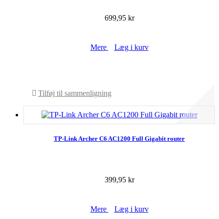
699,95 kr
Mere
Læg i kurv
På lager
Tilføj til sammenligning
TP-Link Archer C6 AC1200 Full Gigabit router
399,95 kr
Mere
Læg i kurv