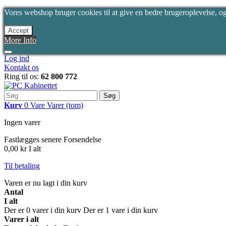
Vores webshop bruger cookies til at give en bedre brugeroplevelse, og 
Accept
More Info
Log ind
Kontakt os
Ring til os:
62 800 772
Søg
Kurv
0
Vare
Varer
(tom)
Ingen varer
Fastlægges senere
Forsendelse
0,00 kr
I alt
Til betaling
Varen er nu lagt i din kurv
Antal
I alt
Der er
0
varer i din kurv
Der er 1 vare i din kurv
Varer i alt