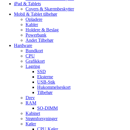
iPad & Tablets
Covers & Skærmbeskytter
Mobil & Tablet tilbehør
Opladere
Kabler
Holdere & Beslag
Powerbank
Andet Tilbehør
Hardware
Bundkort
CPU
Grafikkort
Lagring
SSD
Eksterne
USB-Stik
Hukommelseskort
Tilbehør
Drev
RAM
SO-DIMM
Kabinet
Strømforsyninger
Køler
CPU Køler