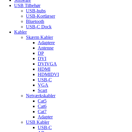
Software
USB Tilbehør
USB-hubs
USB-Kortlæser
Bluetooth
USB-C Dock
Kabler
Skærm Kabler
Adaptere
Antenne
DP
DVI
DVIVGA
HDMI
HDMIDVI
USB-C
VGA
Scart
Netværkskabler
Cat5
Cat6
Cat7
Adapter
USB Kabler
USB-C