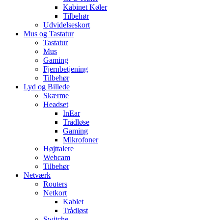
Kabinet Køler
Tilbehør
Udvidelseskort
Mus og Tastatur
Tastatur
Mus
Gaming
Fjernbetjening
Tilbehør
Lyd og Billede
Skærme
Headset
InEar
Trådløse
Gaming
Mikrofoner
Højttalere
Webcam
Tilbehør
Netværk
Routers
Netkort
Kablet
Trådløst
Switche