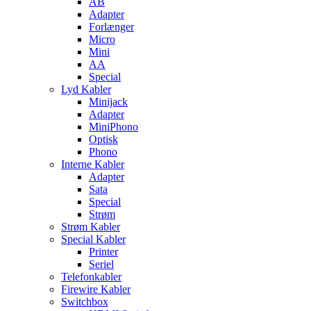
AB
Adapter
Forlænger
Micro
Mini
AA
Special
Lyd Kabler
Minijack
Adapter
MiniPhono
Optisk
Phono
Interne Kabler
Adapter
Sata
Special
Strøm
Strøm Kabler
Special Kabler
Printer
Seriel
Telefonkabler
Firewire Kabler
Switchbox