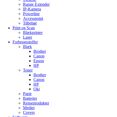
Range Extender
IP-Kamera
Powerline
Accesspoint
Tilbehør
Print og Scan
Blækprinter
Laser
Forbrugsstoffer
Blæk
Brother
Canon
Epson
HP
Toner
Brother
Canon
HP
Oki
Papir
Batterier
Renseprodukter
Medier
Covers