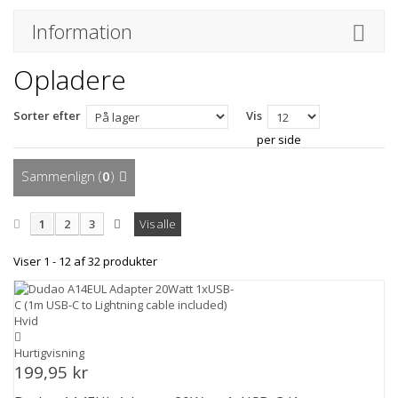
Information
Opladere
Sorter efter
Vis
per side
Sammenlign (
0
)
1
2
3
Vis alle
Viser 1 - 12 af 32 produkter
Hurtigvisning
199,95 kr