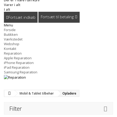
Der er 1 vare i din kurv
Varer i alt
I alt
Fortsæt til betaling
Fortsæt indkøb
Menu
Forside
Butikken
Værkstedet
Webshop
Kontakt
Reparation
Apple Reparation
iPhone Reparation
iPad Reparation
Samsung Reparation
Mobil & Tablet tilbehør
Opladere
Filter