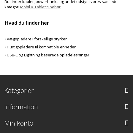
Du finder kabler, powerbanks og andet udstyr i vores samlede
kategori
Mobil & Tablet tilbehør
.
Hvad du finder her
• Vægopladere i forskellige styrker
• Hurtigopladere til kompatible enheder
• USB
‑
C og Lightning baserede opladel
ø
sninger
Kategorier
Information
Min konto