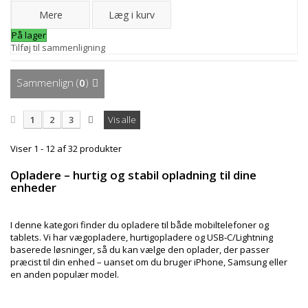
Mere
Læg i kurv
På lager
Tilføj til sammenligning
Sammenlign (
0
)
1
2
3
Vis alle
Viser 1 - 12 af 32 produkter
Opladere – hurtig og stabil opladning til dine
enheder
I denne kategori finder du opladere til både mobiltelefoner og
tablets. Vi har vægopladere, hurtigopladere og USB
‑
C/Lightning
baserede l
ø
sninger, s
å
du kan v
æ
lge den oplader, der passer
pr
æ
cist til din enhed
–
uanset om du bruger iPhone, Samsung eller
en anden popul
æ
r model.