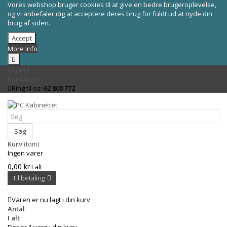
Vores webshop bruger cookies til at give en bedre brugeroplevelse,
og vi anbefaler dig at acceptere deres brug for fuldt ud at nyde din
brug af siden.
Accept
More Info
Log ind
Kontakt os
Ring til os:
62 800 772
Søg
Kurv
(tom)
Ingen varer
0,00 kr
I alt
Til betaling
Varen er nu lagt i din kurv
Antal
I alt