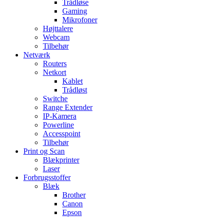
Trådløse
Gaming
Mikrofoner
Højttalere
Webcam
Tilbehør
Netværk
Routers
Netkort
Kablet
Trådløst
Switche
Range Extender
IP-Kamera
Powerline
Accesspoint
Tilbehør
Print og Scan
Blækprinter
Laser
Forbrugsstoffer
Blæk
Brother
Canon
Epson