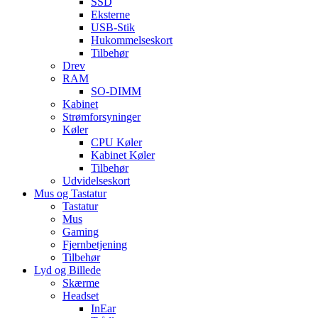
SSD
Eksterne
USB-Stik
Hukommelseskort
Tilbehør
Drev
RAM
SO-DIMM
Kabinet
Strømforsyninger
Køler
CPU Køler
Kabinet Køler
Tilbehør
Udvidelseskort
Mus og Tastatur
Tastatur
Mus
Gaming
Fjernbetjening
Tilbehør
Lyd og Billede
Skærme
Headset
InEar