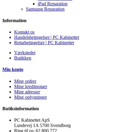
iPad Reparation
Samsung Reparation
Information
Kontakt os
Handelsbetingelser | PC Kabinettet
Returbetingelser | PC Kabinettet
Værkstedet
Butikken
Min konto
Mine ordrer
Mine kreditnotaer
Mine adresser
Mine oplysninger
Butiksinformation
PC Kabinettet ApS
Lundevej 1A 5700 Svendborg
Ring til os:
62 800 772