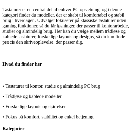
Tastaturer er en central del af enhver PC ops
æ
tning, og i denne
kategori finder du modeller, der er skabt til komfortabel og stabil
brug i hverdagen. Udvalget fokuserer p
å
klassiske tastaturer uden
gaming funktioner, s
å
du f
å
r l
ø
sninger, der passer til kontorarbejde,
studier og almindelig brug. Her kan du v
æ
lge mellem tr
å
dl
ø
se og
kablede tastaturer, forskellige layouts og designs, s
å
du kan finde
pr
æ
cis den skriveoplevelse, der passer dig.
Hvad du finder her
• Tastaturer til kontor, studie og almindelig PC brug
•
Tr
å
dl
ø
se og kablede modeller
•
Forskellige layouts og st
ø
rrelser
•
Fokus p
å
komfort, stabilitet og enkel betjening
Kategorier