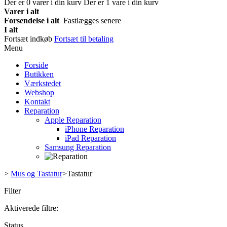
Der er
0
varer i din kurv
Der er 1 vare i din kurv
Varer i alt
Forsendelse i alt
Fastlægges senere
I alt
Fortsæt indkøb
Fortsæt til betaling
Menu
Forside
Butikken
Værkstedet
Webshop
Kontakt
Reparation
Apple Reparation
iPhone Reparation
iPad Reparation
Samsung Reparation
>
Mus og Tastatur
>
Tastatur
Filter
Aktiverede filtre:
Status