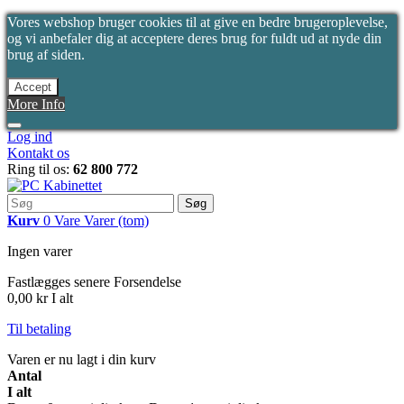
Vores webshop bruger cookies til at give en bedre brugeroplevelse,
og vi anbefaler dig at acceptere deres brug for fuldt ud at nyde din
brug af siden.
Accept
More Info
Log ind
Kontakt os
Ring til os:
62 800 772
Søg
Kurv
0
Vare
Varer
(tom)
Ingen varer
Fastlægges senere
Forsendelse
0,00 kr
I alt
Til betaling
Varen er nu lagt i din kurv
Antal
I alt