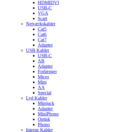
HDMIDVI
USB-C
VGA
Scart
Netværkskabler
Cat5
Cat6
Cat7
Adapter
USB Kabler
USB-C
AB
Adapter
Forlænger
Micro
Mini
AA
Special
Lyd Kabler
Minijack
Adapter
MiniPhono
Optisk
Phono
Interne Kabler