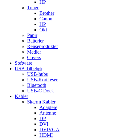
HP
Toner
Brother
Canon
HP
Oki
Papir
Batterier
Renseprodukter
Medier
Covers
Software
USB Tilbehør
USB-hubs
USB-Kortlæser
Bluetooth
USB-C Dock
Kabler
Skærm Kabler
Adaptere
Antenne
DP
DVI
DVIVGA
HDMI