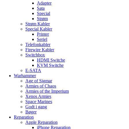
Adapter
Sata
Special
Strøm
Strøm Kabler
Special Kabler
Printer
Seriel
Telefonkabler
Firewire Kabler
Switchbox
HDMI Switche
KVM Switche
E-SATA
Warhammer
Age of Sigmar
Armies of Chaos
Armies of the Imperium
Xenos Armies
Space Marines
Godt i gang
Bøger
Reparation
Apple Reparation
iPhone Reparation