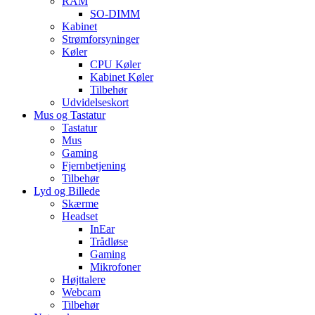
RAM
SO-DIMM
Kabinet
Strømforsyninger
Køler
CPU Køler
Kabinet Køler
Tilbehør
Udvidelseskort
Mus og Tastatur
Tastatur
Mus
Gaming
Fjernbetjening
Tilbehør
Lyd og Billede
Skærme
Headset
InEar
Trådløse
Gaming
Mikrofoner
Højttalere
Webcam
Tilbehør