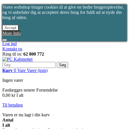
Vores webshop bruger cookies til at give en bedre brugeroplevelse,
og vi anbefaler dig at acceptere deres brug for fuldt ud at nyde din
brug af siden.
Accept
More Info
Log ind
Kontakt os
Ring til os:
62 800 772
Søg
Kurv
0
Vare
Varer
(tom)
Ingen varer
Fastlægges senere
Forsendelse
0,00 kr
I alt
Til betaling
Varen er nu lagt i din kurv
Antal
I alt