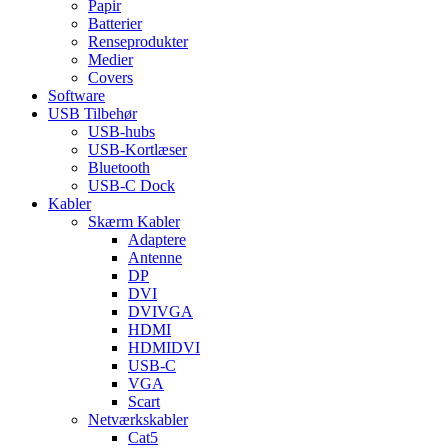
Papir
Batterier
Renseprodukter
Medier
Covers
Software
USB Tilbehør
USB-hubs
USB-Kortlæser
Bluetooth
USB-C Dock
Kabler
Skærm Kabler
Adaptere
Antenne
DP
DVI
DVIVGA
HDMI
HDMIDVI
USB-C
VGA
Scart
Netværkskabler
Cat5