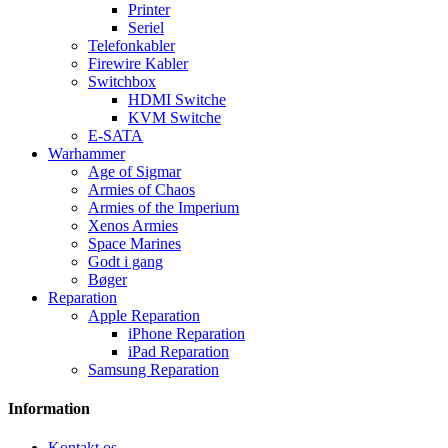
Printer
Seriel
Telefonkabler
Firewire Kabler
Switchbox
HDMI Switche
KVM Switche
E-SATA
Warhammer
Age of Sigmar
Armies of Chaos
Armies of the Imperium
Xenos Armies
Space Marines
Godt i gang
Bøger
Reparation
Apple Reparation
iPhone Reparation
iPad Reparation
Samsung Reparation
Information
Kontakt os