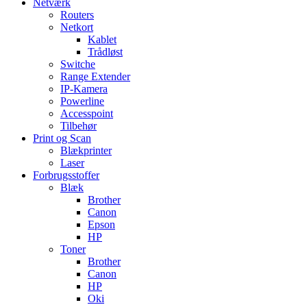
Netværk
Routers
Netkort
Kablet
Trådløst
Switche
Range Extender
IP-Kamera
Powerline
Accesspoint
Tilbehør
Print og Scan
Blækprinter
Laser
Forbrugsstoffer
Blæk
Brother
Canon
Epson
HP
Toner
Brother
Canon
HP
Oki