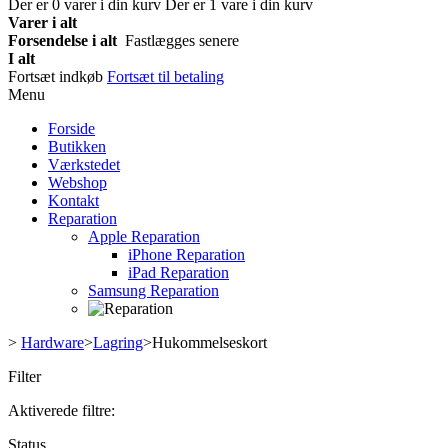
Der er
0
varer i din kurv
Der er 1 vare i din kurv
Varer i alt
Forsendelse i alt
Fastlægges senere
I alt
Fortsæt indkøb
Fortsæt til betaling
Menu
Forside
Butikken
Værkstedet
Webshop
Kontakt
Reparation
Apple Reparation
iPhone Reparation
iPad Reparation
Samsung Reparation
>
Hardware
>
Lagring
>
Hukommelseskort
Filter
Aktiverede filtre:
Status