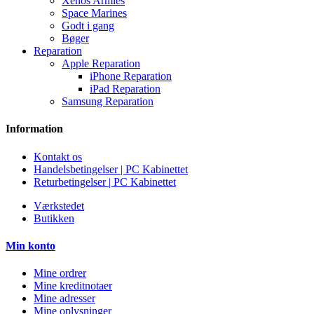
Xenos Armies
Space Marines
Godt i gang
Bøger
Reparation
Apple Reparation
iPhone Reparation
iPad Reparation
Samsung Reparation
Information
Kontakt os
Handelsbetingelser | PC Kabinettet
Returbetingelser | PC Kabinettet
Værkstedet
Butikken
Min konto
Mine ordrer
Mine kreditnotaer
Mine adresser
Mine oplysninger