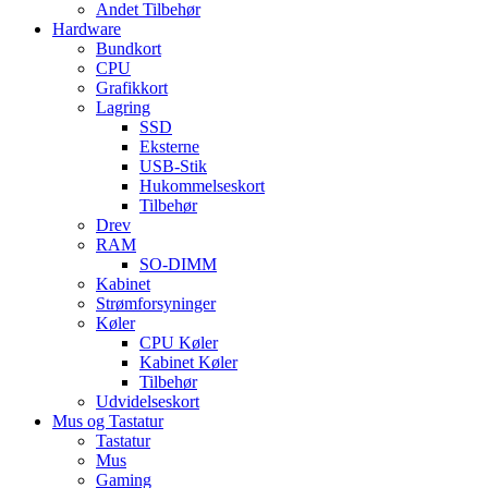
Andet Tilbehør
Hardware
Bundkort
CPU
Grafikkort
Lagring
SSD
Eksterne
USB-Stik
Hukommelseskort
Tilbehør
Drev
RAM
SO-DIMM
Kabinet
Strømforsyninger
Køler
CPU Køler
Kabinet Køler
Tilbehør
Udvidelseskort
Mus og Tastatur
Tastatur
Mus
Gaming