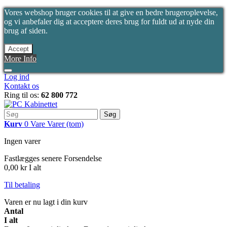
Vores webshop bruger cookies til at give en bedre brugeroplevelse,
og vi anbefaler dig at acceptere deres brug for fuldt ud at nyde din
brug af siden.
Accept
More Info
Log ind
Kontakt os
Ring til os:
62 800 772
Søg
Kurv
0
Vare
Varer
(tom)
Ingen varer
Fastlægges senere
Forsendelse
0,00 kr
I alt
Til betaling
Varen er nu lagt i din kurv
Antal
I alt