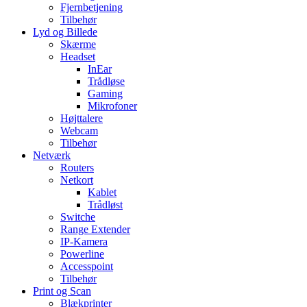
Fjernbetjening
Tilbehør
Lyd og Billede
Skærme
Headset
InEar
Trådløse
Gaming
Mikrofoner
Højttalere
Webcam
Tilbehør
Netværk
Routers
Netkort
Kablet
Trådløst
Switche
Range Extender
IP-Kamera
Powerline
Accesspoint
Tilbehør
Print og Scan
Blækprinter