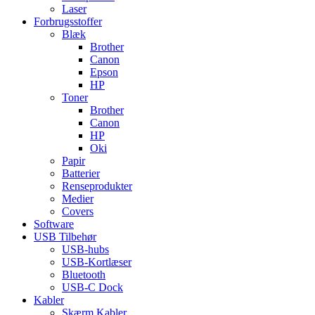
Laser
Forbrugsstoffer
Blæk
Brother
Canon
Epson
HP
Toner
Brother
Canon
HP
Oki
Papir
Batterier
Renseprodukter
Medier
Covers
Software
USB Tilbehør
USB-hubs
USB-Kortlæser
Bluetooth
USB-C Dock
Kabler
Skærm Kabler