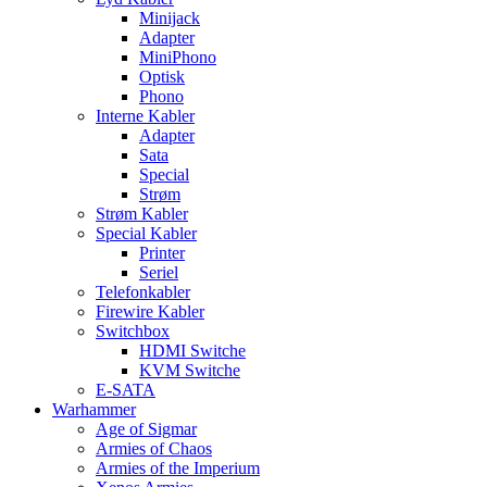
Minijack
Adapter
MiniPhono
Optisk
Phono
Interne Kabler
Adapter
Sata
Special
Strøm
Strøm Kabler
Special Kabler
Printer
Seriel
Telefonkabler
Firewire Kabler
Switchbox
HDMI Switche
KVM Switche
E-SATA
Warhammer
Age of Sigmar
Armies of Chaos
Armies of the Imperium