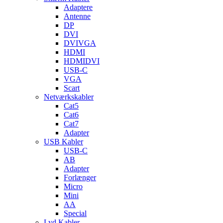
Adaptere
Antenne
DP
DVI
DVIVGA
HDMI
HDMIDVI
USB-C
VGA
Scart
Netværkskabler
Cat5
Cat6
Cat7
Adapter
USB Kabler
USB-C
AB
Adapter
Forlænger
Micro
Mini
AA
Special
Lyd Kabler