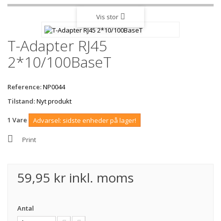
Vis stor
T-Adapter RJ45
2*10/100BaseT
Reference:
NP0044
Tilstand:
Nyt produkt
1
Vare
Advarsel: sidste enheder på lager!
Print
59,95 kr
inkl. moms
Antal