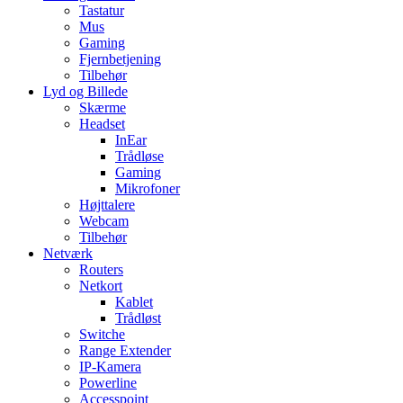
Tastatur
Mus
Gaming
Fjernbetjening
Tilbehør
Lyd og Billede
Skærme
Headset
InEar
Trådløse
Gaming
Mikrofoner
Højttalere
Webcam
Tilbehør
Netværk
Routers
Netkort
Kablet
Trådløst
Switche
Range Extender
IP-Kamera
Powerline
Accesspoint