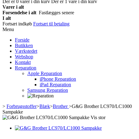
Der er
0
varer i din kurv
Der er 1 vare i din kurv
Varer i alt
Forsendelse i alt
Fastlægges senere
I alt
Fortsæt indkøb
Fortsæt til betaling
Menu
Forside
Butikken
Værkstedet
Webshop
Kontakt
Reparation
Apple Reparation
iPhone Reparation
iPad Reparation
Samsung Reparation
>
Forbrugsstoffer
>
Blæk
>
Brother
>
G&G Brother LC970/LC1000
Sampakke
Vis stor