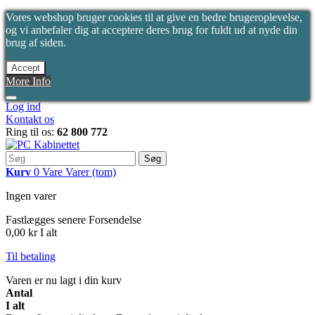
Vores webshop bruger cookies til at give en bedre brugeroplevelse,
og vi anbefaler dig at acceptere deres brug for fuldt ud at nyde din
brug af siden.
Accept
More Info
Log ind
Kontakt os
Ring til os:
62 800 772
Søg
Kurv
0
Vare
Varer
(tom)
Ingen varer
Fastlægges senere
Forsendelse
0,00 kr
I alt
Til betaling
Varen er nu lagt i din kurv
Antal
I alt