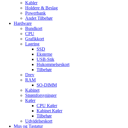
Kabler
Holdere & Beslag
Powerbank
Andet Tilbehør
Hardware
Bundkort
CPU
Grafikkort
Lagring
SSD
Eksterne
USB-Stik
Hukommelseskort
Tilbehør
Drev
RAM
SO-DIMM
Kabinet
Strømforsyninger
Køler
CPU Køler
Kabinet Køler
Tilbehør
Udvidelseskort
Mus og Tastatur