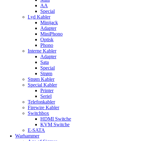
AA
Special
Lyd Kabler
Minijack
Adapter
MiniPhono
Optisk
Phono
Interne Kabler
Adapter
Sata
Special
Strøm
Strøm Kabler
Special Kabler
Printer
Seriel
Telefonkabler
Firewire Kabler
Switchbox
HDMI Switche
KVM Switche
E-SATA
Warhammer