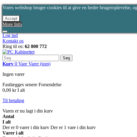
Vores webshop bruger cookies til at give en bedre brugeroplevelse, og 
Accept
More Info
Log ind
Kontakt os
Ring til os:
62 800 772
Søg
Kurv
0
Vare
Varer
(tom)
Ingen varer
Fastlægges senere
Forsendelse
0,00 kr
I alt
Til betaling
Varen er nu lagt i din kurv
Antal
I alt
Der er
0
varer i din kurv
Der er 1 vare i din kurv
Varer i alt