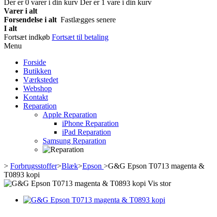
Der er
0
varer i din kurv
Der er 1 vare i din kurv
Varer i alt
Forsendelse i alt
Fastlægges senere
I alt
Fortsæt indkøb
Fortsæt til betaling
Menu
Forside
Butikken
Værkstedet
Webshop
Kontakt
Reparation
Apple Reparation
iPhone Reparation
iPad Reparation
Samsung Reparation
>
Forbrugsstoffer
>
Blæk
>
Epson
>
G&G Epson T0713 magenta &
T0893 kopi
Vis stor