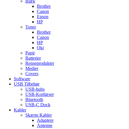
Blæk
Brother
Canon
Epson
HP
Toner
Brother
Canon
HP
Oki
Papir
Batterier
Renseprodukter
Medier
Covers
Software
USB Tilbehør
USB-hubs
USB-Kortlæser
Bluetooth
USB-C Dock
Kabler
Skærm Kabler
Adaptere
Antenne