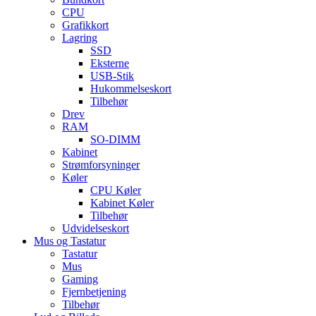
CPU
Grafikkort
Lagring
SSD
Eksterne
USB-Stik
Hukommelseskort
Tilbehør
Drev
RAM
SO-DIMM
Kabinet
Strømforsyninger
Køler
CPU Køler
Kabinet Køler
Tilbehør
Udvidelseskort
Mus og Tastatur
Tastatur
Mus
Gaming
Fjernbetjening
Tilbehør