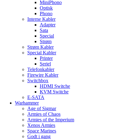
MiniPhono
Optisk
Phono
Interne Kabler
Adapter
Sata
Special
Strøm
Strøm Kabler
Special Kabler
Printer
Seriel
Telefonkabler
Firewire Kabler
Switchbox
HDMI Switche
KVM Switche
E-SATA
Warhammer
Age of Sigmar
Armies of Chaos
Armies of the Imperium
Xenos Armies
Space Marines
Godt i gang