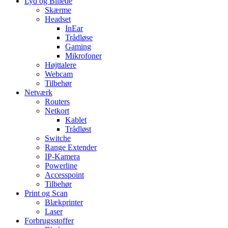
Lyd og Billede
Skærme
Headset
InEar
Trådløse
Gaming
Mikrofoner
Højttalere
Webcam
Tilbehør
Netværk
Routers
Netkort
Kablet
Trådløst
Switche
Range Extender
IP-Kamera
Powerline
Accesspoint
Tilbehør
Print og Scan
Blækprinter
Laser
Forbrugsstoffer