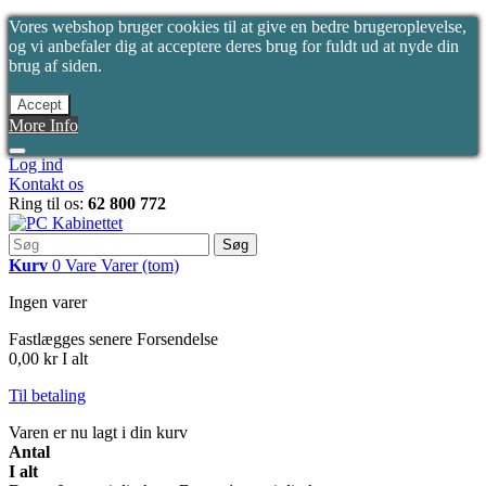
Vores webshop bruger cookies til at give en bedre brugeroplevelse,
og vi anbefaler dig at acceptere deres brug for fuldt ud at nyde din
brug af siden.
Accept
More Info
Log ind
Kontakt os
Ring til os:
62 800 772
Søg
Kurv
0
Vare
Varer
(tom)
Ingen varer
Fastlægges senere
Forsendelse
0,00 kr
I alt
Til betaling
Varen er nu lagt i din kurv
Antal
I alt