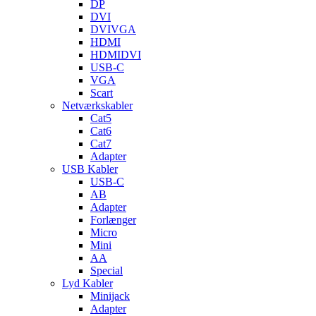
DP
DVI
DVIVGA
HDMI
HDMIDVI
USB-C
VGA
Scart
Netværkskabler
Cat5
Cat6
Cat7
Adapter
USB Kabler
USB-C
AB
Adapter
Forlænger
Micro
Mini
AA
Special
Lyd Kabler
Minijack
Adapter