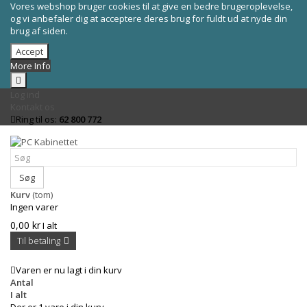
Vores webshop bruger cookies til at give en bedre brugeroplevelse,
og vi anbefaler dig at acceptere deres brug for fuldt ud at nyde din
brug af siden.
Accept
More Info
Log ind
Kontakt os
Ring til os:
62 800 772
Søg
Kurv
(tom)
Ingen varer
0,00 kr
I alt
Til betaling
Varen er nu lagt i din kurv
Antal
I alt