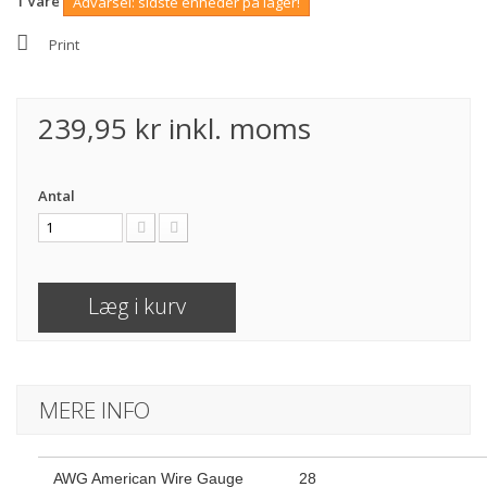
1
Vare
Advarsel: sidste enheder på lager!
Print
239,95 kr
inkl. moms
Antal
Læg i kurv
MERE INFO
AWG American Wire Gauge
28