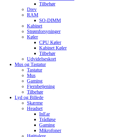
Tilbehør
Drev
RAM
SO-DIMM
Kabinet
Strømforsyninger
Køler
CPU Køler
Kabinet Køler
Tilbehør
Udvidelseskort
Mus og Tastatur
Tastatur
Mus
Gaming
Fjernbetjening
Tilbehør
Lyd og Billede
Skærme
Headset
InEar
Trådløse
Gaming
Mikrofoner
Højttalere