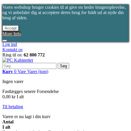
Vores webshop bruger cookies til at give en bedre brugeroplevelse,
og vi anbefaler dig at acceptere deres brug for fuldt ud at nyde din
brug af siden.
Accept
More Info
Log ind
Kontakt os
Ring til os:
62 800 772
Søg
Kurv
0
Vare
Varer
(tom)
Ingen varer
Fastlægges senere
Forsendelse
0,00 kr
I alt
Til betaling
Varen er nu lagt i din kurv
Antal
I alt