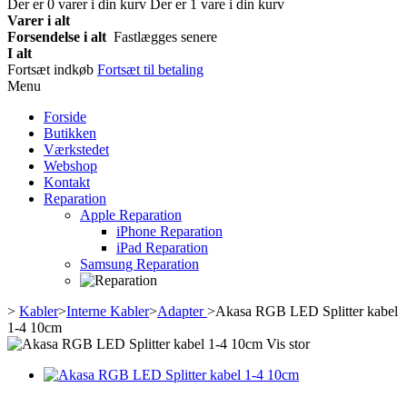
Der er
0
varer i din kurv
Der er 1 vare i din kurv
Varer i alt
Forsendelse i alt
Fastlægges senere
I alt
Fortsæt indkøb
Fortsæt til betaling
Menu
Forside
Butikken
Værkstedet
Webshop
Kontakt
Reparation
Apple Reparation
iPhone Reparation
iPad Reparation
Samsung Reparation
>
Kabler
>
Interne Kabler
>
Adapter
>
Akasa RGB LED Splitter kabel
1-4 10cm
Vis stor