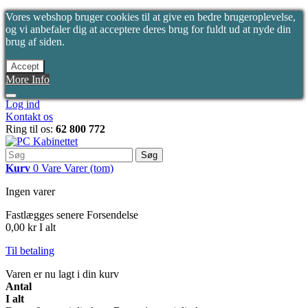
Vores webshop bruger cookies til at give en bedre brugeroplevelse,
og vi anbefaler dig at acceptere deres brug for fuldt ud at nyde din
brug af siden.
Accept
More Info
Log ind
Kontakt os
Ring til os:
62 800 772
Søg
Kurv
0
Vare
Varer
(tom)
Ingen varer
Fastlægges senere
Forsendelse
0,00 kr
I alt
Til betaling
Varen er nu lagt i din kurv
Antal
I alt