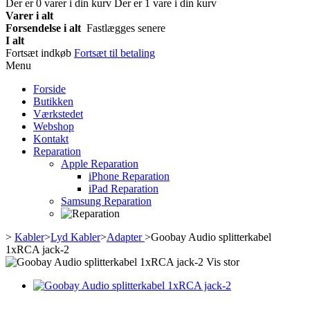
Der er
0
varer i din kurv
Der er 1 vare i din kurv
Varer i alt
Forsendelse i alt
Fastlægges senere
I alt
Fortsæt indkøb
Fortsæt til betaling
Menu
Forside
Butikken
Værkstedet
Webshop
Kontakt
Reparation
Apple Reparation
iPhone Reparation
iPad Reparation
Samsung Reparation
>
Kabler
>
Lyd Kabler
>
Adapter
>
Goobay Audio splitterkabel
1xRCA jack-2
Vis stor