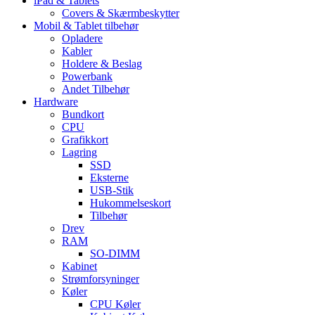
iPad & Tablets
Covers & Skærmbeskytter
Mobil & Tablet tilbehør
Opladere
Kabler
Holdere & Beslag
Powerbank
Andet Tilbehør
Hardware
Bundkort
CPU
Grafikkort
Lagring
SSD
Eksterne
USB-Stik
Hukommelseskort
Tilbehør
Drev
RAM
SO-DIMM
Kabinet
Strømforsyninger
Køler
CPU Køler