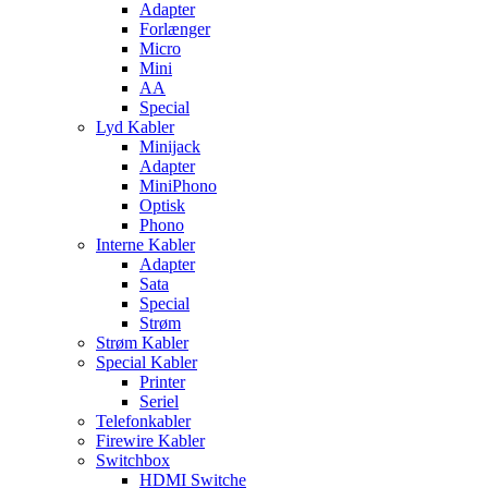
Adapter
Forlænger
Micro
Mini
AA
Special
Lyd Kabler
Minijack
Adapter
MiniPhono
Optisk
Phono
Interne Kabler
Adapter
Sata
Special
Strøm
Strøm Kabler
Special Kabler
Printer
Seriel
Telefonkabler
Firewire Kabler
Switchbox
HDMI Switche