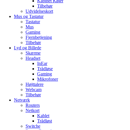
Kabinet Køler
Tilbehør
Udvidelseskort
Mus og Tastatur
Tastatur
Mus
Gaming
Fjernbetjening
Tilbehør
Lyd og Billede
Skærme
Headset
InEar
Trådløse
Gaming
Mikrofoner
Højttalere
Webcam
Tilbehør
Netværk
Routers
Netkort
Kablet
Trådløst
Switche