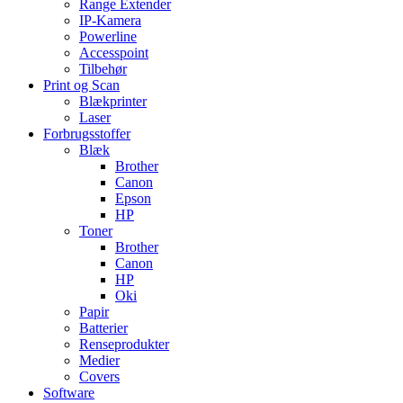
Range Extender
IP-Kamera
Powerline
Accesspoint
Tilbehør
Print og Scan
Blækprinter
Laser
Forbrugsstoffer
Blæk
Brother
Canon
Epson
HP
Toner
Brother
Canon
HP
Oki
Papir
Batterier
Renseprodukter
Medier
Covers
Software