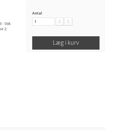
Antal
 - Stik
pe 2:
Læg i kurv