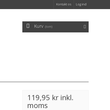
Kontakt os
Log ind
Kurv
(tom)
119,95 kr
inkl.
moms