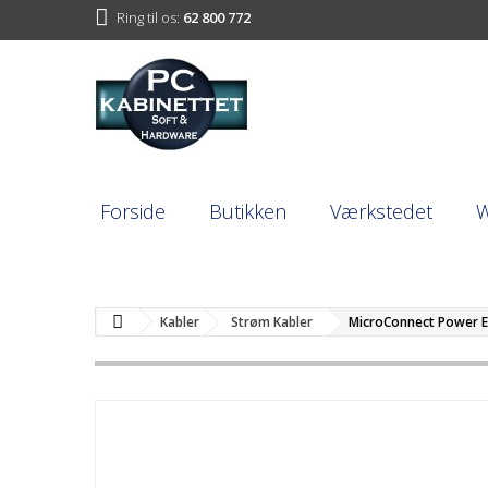
Ring til os:
62 800 772
Forside
Butikken
Værkstedet
Kabler
Strøm Kabler
MicroConnect Power E