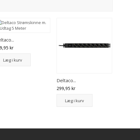
ltaco...
MicroConn
9,95 kr
149,95 kr
Læg i kurv
Læg i 
Deltaco...
299,95 kr
Læg i kurv