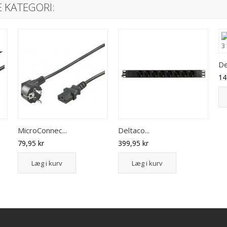
 KATEGORI:
De
14
MicroConnec...
Deltaco...
79,95 kr
399,95 kr
Læg i kurv
Læg i kurv