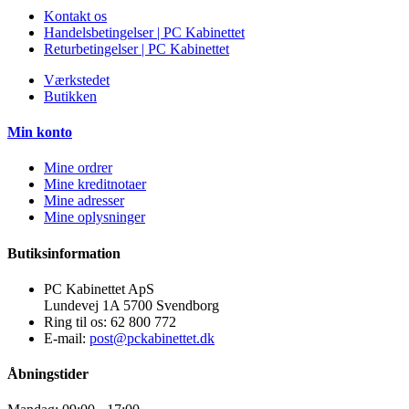
Kontakt os
Handelsbetingelser | PC Kabinettet
Returbetingelser | PC Kabinettet
Værkstedet
Butikken
Min konto
Mine ordrer
Mine kreditnotaer
Mine adresser
Mine oplysninger
Butiksinformation
PC Kabinettet ApS
Lundevej 1A 5700 Svendborg
Ring til os:
62 800 772
E-mail:
post@pckabinettet.dk
Åbningstider