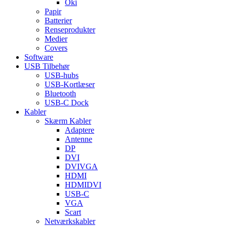
Oki
Papir
Batterier
Renseprodukter
Medier
Covers
Software
USB Tilbehør
USB-hubs
USB-Kortlæser
Bluetooth
USB-C Dock
Kabler
Skærm Kabler
Adaptere
Antenne
DP
DVI
DVIVGA
HDMI
HDMIDVI
USB-C
VGA
Scart
Netværkskabler