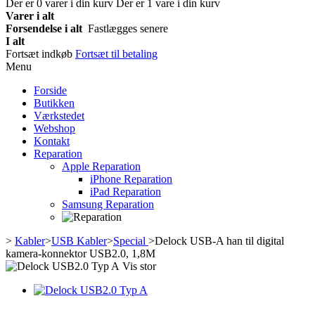
Der er
0
varer i din kurv
Der er 1 vare i din kurv
Varer i alt
Forsendelse i alt
Fastlægges senere
I alt
Fortsæt indkøb
Fortsæt til betaling
Menu
Forside
Butikken
Værkstedet
Webshop
Kontakt
Reparation
Apple Reparation
iPhone Reparation
iPad Reparation
Samsung Reparation
>
Kabler
>
USB Kabler
>
Special
>
Delock USB-A han til digital
kamera-konnektor USB2.0, 1,8M
Vis stor