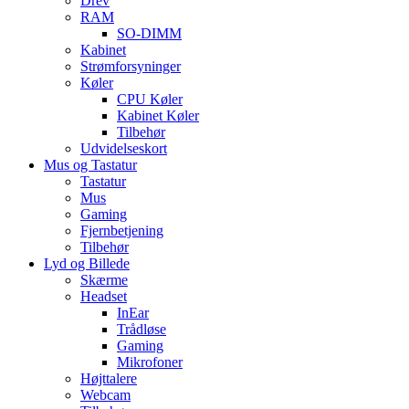
Drev
RAM
SO-DIMM
Kabinet
Strømforsyninger
Køler
CPU Køler
Kabinet Køler
Tilbehør
Udvidelseskort
Mus og Tastatur
Tastatur
Mus
Gaming
Fjernbetjening
Tilbehør
Lyd og Billede
Skærme
Headset
InEar
Trådløse
Gaming
Mikrofoner
Højttalere
Webcam