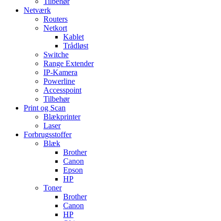
Tilbehør
Netværk
Routers
Netkort
Kablet
Trådløst
Switche
Range Extender
IP-Kamera
Powerline
Accesspoint
Tilbehør
Print og Scan
Blækprinter
Laser
Forbrugsstoffer
Blæk
Brother
Canon
Epson
HP
Toner
Brother
Canon
HP