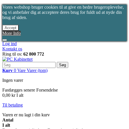
Vores webshop bruger cookies til at give en bedre brugeroplevelse,
og vi anbefaler dig at acceptere deres brug for fuldt ud at nyde din
brug af siden.
Accept
More Info
Log ind
Kontakt os
Ring til os:
62 800 772
Søg
Kurv
0
Vare
Varer
(tom)
Ingen varer
Fastlægges senere
Forsendelse
0,00 kr
I alt
Til betaling
Varen er nu lagt i din kurv
Antal
I alt