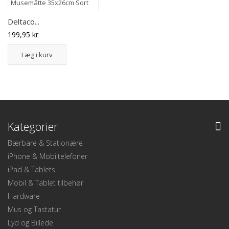
Deltaco...
199,95 kr
Læg i kurv
Kategorier
Bærbare & Stationære
iPhone & Mobiltelefoner
iPad & Tablets
Mobil & Tablet tilbehør
Hardware
Mus og Tastatur
Lyd og Billede