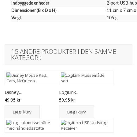
Indbyggede enheder
2-port USB-hub
Dimensioner (B x D x H)
11 cm x 7 cm x
Vægt
105 g
15 ANDRE PRODUKTER I DEN SAMME
KATEGORI:
Disney...
LogiLink...
49,95 kr
59,95 kr
Læg i kurv
Læg i kurv