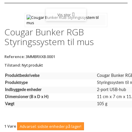
Vis stor
Cougar Bunker RGB
Styringssystem til mus
Reference:
3MMBRXXB.0001
Tilstand:
Nyt produkt
Produktbeskrivelse
Cougar Bunker RGB 
Produkttype
Styringssystem til
Indbyggede enheder
2-port USB-hub
Dimensioner (B x D x H)
11 cm x 7 cm x 11
Vægt
105 g
1
Vare
Advarsel: sidste enheder på lager!