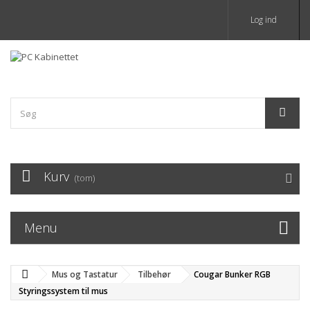
Log ind
Kurv
(tom)
Menu
Mus og Tastatur
Tilbehør
Cougar Bunker RGB
Styringssystem til mus