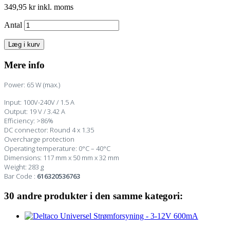
349,95 kr
inkl. moms
Antal
Læg i kurv
Mere info
Power: 65 W (max.)
Input: 100V-240V / 1.5 A
Output: 19 V / 3.42 A
Efficiency: >86%
DC connector: Round 4 x 1.35
Overcharge protection
Operating temperature: 0°C – 40°C
Dimensions: 117 mm x 50 mm x 32 mm
Weight: 283 g
Bar Code :
616320536763
30 andre produkter i den samme kategori: