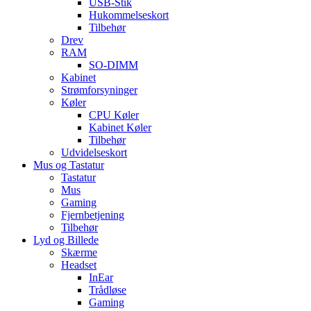
USB-Stik
Hukommelseskort
Tilbehør
Drev
RAM
SO-DIMM
Kabinet
Strømforsyninger
Køler
CPU Køler
Kabinet Køler
Tilbehør
Udvidelseskort
Mus og Tastatur
Tastatur
Mus
Gaming
Fjernbetjening
Tilbehør
Lyd og Billede
Skærme
Headset
InEar
Trådløse
Gaming