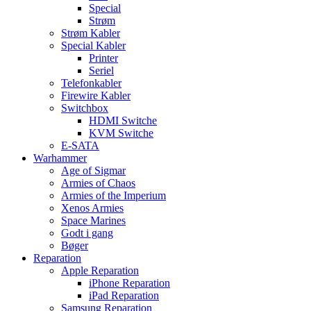
Special
Strøm
Strøm Kabler
Special Kabler
Printer
Seriel
Telefonkabler
Firewire Kabler
Switchbox
HDMI Switche
KVM Switche
E-SATA
Warhammer
Age of Sigmar
Armies of Chaos
Armies of the Imperium
Xenos Armies
Space Marines
Godt i gang
Bøger
Reparation
Apple Reparation
iPhone Reparation
iPad Reparation
Samsung Reparation