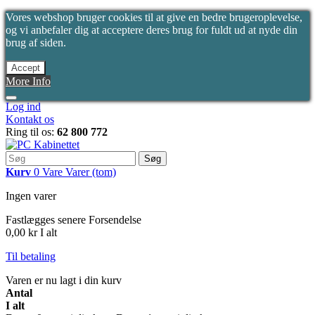
Vores webshop bruger cookies til at give en bedre brugeroplevelse,
og vi anbefaler dig at acceptere deres brug for fuldt ud at nyde din
brug af siden.
Accept
More Info
Log ind
Kontakt os
Ring til os:
62 800 772
Søg
Kurv
0
Vare
Varer
(tom)
Ingen varer
Fastlægges senere
Forsendelse
0,00 kr
I alt
Til betaling
Varen er nu lagt i din kurv
Antal
I alt