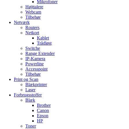
Mikrofoner
Højttalere
Webcam
Tilbehør
Netværk
Routers
Netkort
Kablet
Trådløst
Switche
Range Extender
IP-Kamera
Powerline
Accesspoint
Tilbehør
Print og Scan
Blækprinter
Laser
Forbrugsstoffer
Blæk
Brother
Canon
Epson
HP
Toner