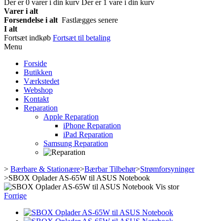
Der er
0
varer i din kurv
Der er 1 vare i din kurv
Varer i alt
Forsendelse i alt
Fastlægges senere
I alt
Fortsæt indkøb
Fortsæt til betaling
Menu
Forside
Butikken
Værkstedet
Webshop
Kontakt
Reparation
Apple Reparation
iPhone Reparation
iPad Reparation
Samsung Reparation
>
Bærbare & Stationære
>
Bærbar Tilbehør
>
Strømforsyninger
>
SBOX Oplader AS-65W til ASUS Notebook
Vis stor
Forrige