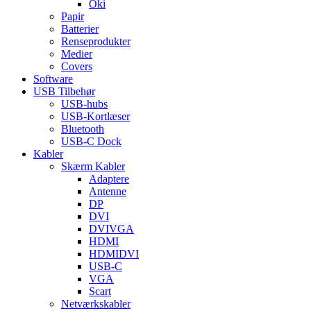
Oki
Papir
Batterier
Renseprodukter
Medier
Covers
Software
USB Tilbehør
USB-hubs
USB-Kortlæser
Bluetooth
USB-C Dock
Kabler
Skærm Kabler
Adaptere
Antenne
DP
DVI
DVIVGA
HDMI
HDMIDVI
USB-C
VGA
Scart
Netværkskabler