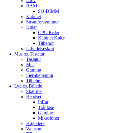
Drev
RAM
SO-DIMM
Kabinet
Strømforsyninger
Køler
CPU Køler
Kabinet Køler
Tilbehør
Udvidelseskort
Mus og Tastatur
Tastatur
Mus
Gaming
Fjernbetjening
Tilbehør
Lyd og Billede
Skærme
Headset
InEar
Trådløse
Gaming
Mikrofoner
Højttalere
Webcam