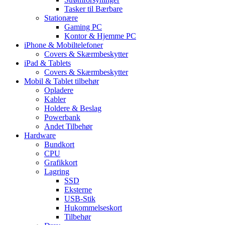
Tasker til Bærbare
Stationære
Gaming PC
Kontor & Hjemme PC
iPhone & Mobiltelefoner
Covers & Skærmbeskytter
iPad & Tablets
Covers & Skærmbeskytter
Mobil & Tablet tilbehør
Opladere
Kabler
Holdere & Beslag
Powerbank
Andet Tilbehør
Hardware
Bundkort
CPU
Grafikkort
Lagring
SSD
Eksterne
USB-Stik
Hukommelseskort
Tilbehør