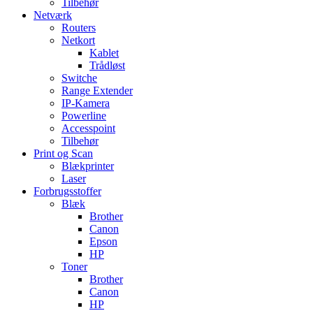
Tilbehør
Netværk
Routers
Netkort
Kablet
Trådløst
Switche
Range Extender
IP-Kamera
Powerline
Accesspoint
Tilbehør
Print og Scan
Blækprinter
Laser
Forbrugsstoffer
Blæk
Brother
Canon
Epson
HP
Toner
Brother
Canon
HP