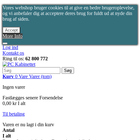
Vores webshop bruger cookies til at give en bedre brugeroplevelse,
og vi anbefaler dig at acceptere deres brug for fuldt ud at nyde din
brug af siden.
Accept
More Info
Log ind
Kontakt os
Ring til os:
62 800 772
Søg
Kurv
0
Vare
Varer
(tom)
Ingen varer
Fastlægges senere
Forsendelse
0,00 kr
I alt
Til betaling
Varen er nu lagt i din kurv
Antal
I alt