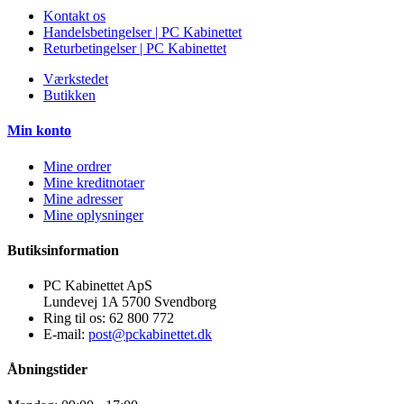
Kontakt os
Handelsbetingelser | PC Kabinettet
Returbetingelser | PC Kabinettet
Værkstedet
Butikken
Min konto
Mine ordrer
Mine kreditnotaer
Mine adresser
Mine oplysninger
Butiksinformation
PC Kabinettet ApS
Lundevej 1A 5700 Svendborg
Ring til os:
62 800 772
E-mail:
post@pckabinettet.dk
Åbningstider