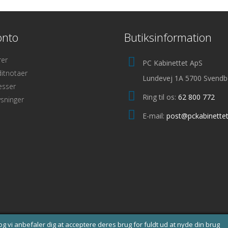
onto
Butiksinformation
rer
PC Kabinettet ApS
itnotaer
Lundevej 1A 5700 Svendb
esser
Ring til os:
62 800 772
sninger
E-mail:
post@pckabinettet
g vi anbefaler dig at acceptere deres brug for fuldt ud at nyde din brug