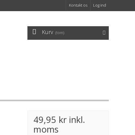
Kontakt os
Log ind
Kurv
(tom)
49,95 kr
inkl.
moms