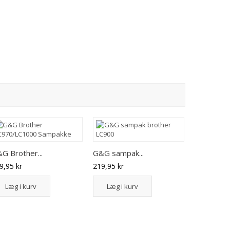
G Brother...
G&G sampak...
Brother...
9,95 kr
219,95 kr
699,95 kr
Læg i kurv
Læg i kurv
Læg i 