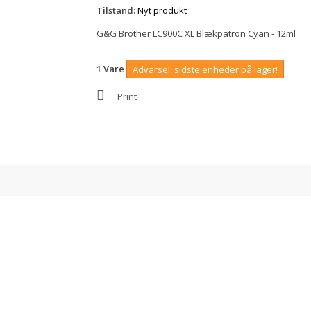
Tilstand:
Nyt produkt
G&G Brother LC900C XL Blækpatron Cyan - 12ml
1
Vare
Advarsel: sidste enheder på lager!
Print