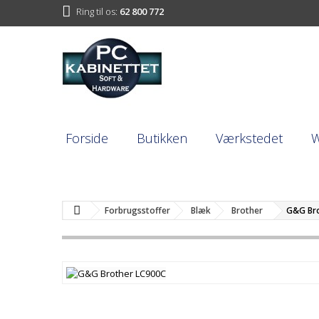
Ring til os:
62 800 772
Forside
Butikken
Værkstedet
Forbrugsstoffer
Blæk
Brother
G&G Bro