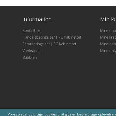
Information
Min k
Kontakt os
Mine ord
Handelsbetingelser | PC Kabinettet
Mine kred
Returbetingelser | PC Kabinettet
Mine adr
Værkstedet
Mine oply
Butikken
Vores webshop bruger cookies til at give en bedre brugeroplevelse, o