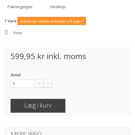
Pakningstype
Desktop
1
Vare
Advarsel: sidste enheder på lager!
Print
599,95 kr
inkl. moms
Antal
Læg i kurv
MERE INFO