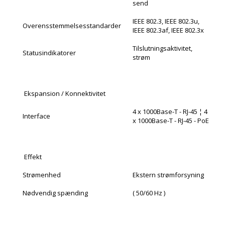
send
IEEE 802.3, IEEE 802.3u,
Overensstemmelsesstandarder
IEEE 802.3af, IEEE 802.3x
Tilslutningsaktivitet,
Statusindikatorer
strøm
Ekspansion / Konnektivitet
4 x 1000Base-T - RJ-45 ¦ 4
Interface
x 1000Base-T - RJ-45 - PoE
Effekt
Strømenhed
Ekstern strømforsyning
Nødvendig spænding
( 50/60 Hz )