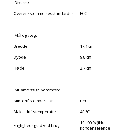
Diverse
Overensstemmelsesstandarder
FCC
Mål og vægt
Bredde
17.1 cm
Dybde
9.8 cm
Højde
2.7 cm
Miljømæssige parametre
Min. driftstemperatur
0 °C
Maks. driftstemperatur
40 °C
10 - 90 % (ikke-
Fugtighedsgrad ved brug
kondenserende)