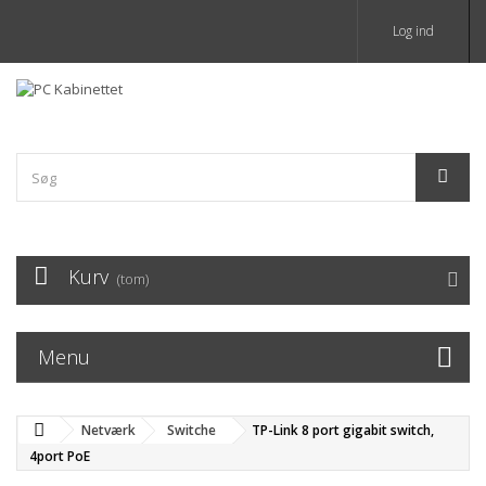
Log ind
Kurv
(tom)
Menu
Netværk
Switche
TP-Link 8 port gigabit switch,
4port PoE