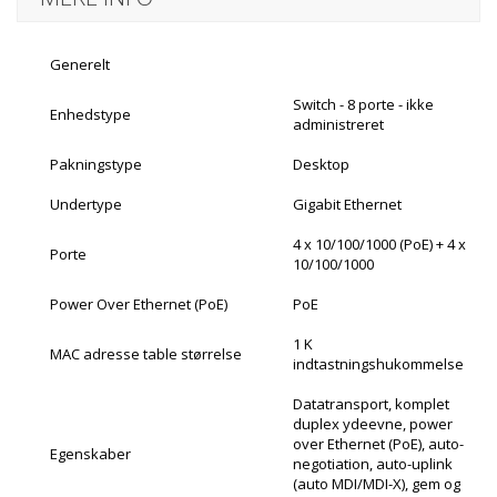
Generelt
Switch - 8 porte - ikke
Enhedstype
administreret
Pakningstype
Desktop
Undertype
Gigabit Ethernet
4 x 10/100/1000 (PoE) + 4 x
Porte
10/100/1000
Power Over Ethernet (PoE)
PoE
1 K
MAC adresse table størrelse
indtastningshukommelse
Datatransport, komplet
duplex ydeevne, power
over Ethernet (PoE), auto-
Egenskaber
negotiation, auto-uplink
(auto MDI/MDI-X), gem og