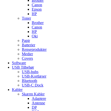
Brother
Canon
Epson
HP
Toner
Brother
Canon
HP
Oki
Papir
Batterier
Renseprodukter
Medier
Covers
Software
USB Tilbehør
USB-hubs
USB-Kortlæser
Bluetooth
USB-C Dock
Kabler
Skærm Kabler
Adaptere
Antenne
DP