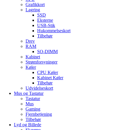
Grafikkort
Lagring
SSD
Eksterne
USB-Stik
Hukommelseskort
Tilbehør
Drev
RAM
SO-DIMM
Kabinet
Strømforsyninger
Køler
CPU Køler
Kabinet Køler
Tilbehør
Udvidelseskort
Mus og Tastatur
Tastatur
Mus
Gaming
Fjernbetjening
Tilbehør
Lyd og Billede
Skærme