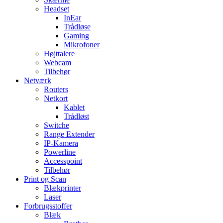
Headset
InEar
Trådløse
Gaming
Mikrofoner
Højttalere
Webcam
Tilbehør
Netværk
Routers
Netkort
Kablet
Trådløst
Switche
Range Extender
IP-Kamera
Powerline
Accesspoint
Tilbehør
Print og Scan
Blækprinter
Laser
Forbrugsstoffer
Blæk