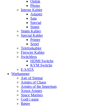
Optisk
Phono
Interne Kabler
Adapter
Sata
Special
Strøm
Strøm Kabler
Special Kabler
Printer
Seriel
Telefonkabler
Firewire Kabler
Switchbox
HDMI Switche
KVM Switche
E-SATA
Warhammer
Age of Sigmar
Armies of Chaos
Armies of the Imperium
Xenos Armies
Space Marines
Godt i gang
Bøger