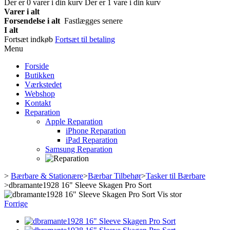
Der er
0
varer i din kurv
Der er 1 vare i din kurv
Varer i alt
Forsendelse i alt
Fastlægges senere
I alt
Fortsæt indkøb
Fortsæt til betaling
Menu
Forside
Butikken
Værkstedet
Webshop
Kontakt
Reparation
Apple Reparation
iPhone Reparation
iPad Reparation
Samsung Reparation
>
Bærbare & Stationære
>
Bærbar Tilbehør
>
Tasker til Bærbare
>
dbramante1928 16" Sleeve Skagen Pro Sort
Vis stor
Forrige