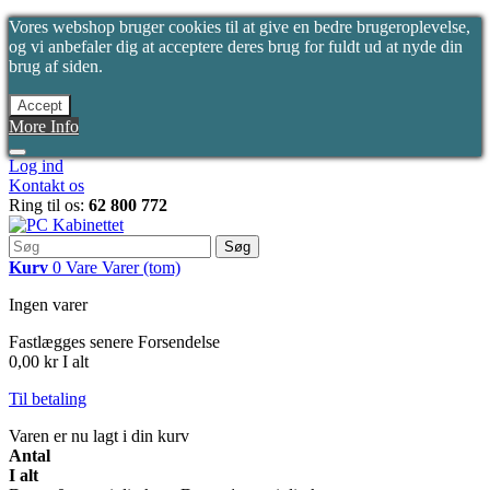
Vores webshop bruger cookies til at give en bedre brugeroplevelse,
og vi anbefaler dig at acceptere deres brug for fuldt ud at nyde din
brug af siden.
Accept
More Info
Log ind
Kontakt os
Ring til os:
62 800 772
Søg
Kurv
0
Vare
Varer
(tom)
Ingen varer
Fastlægges senere
Forsendelse
0,00 kr
I alt
Til betaling
Varen er nu lagt i din kurv
Antal
I alt