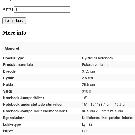
Antal
Læg i kurv
Mere info
Generelt
Produkttype
Hylster til notebook
Produktmateriale
Fuldnarvet læder
Bredde
37.5 cm
Dybde
2.5 cm
Højde
26.5 cm
Vægt
310 g
Notebook-kompatibilitet
16"
Notebook-understøttede størrelser
15" - 16" / 38.1 cm - 40.6 cm
Notebook-kompatibilitetsdimensioner
36.5 cm x 2 cm x 25.5 cm
Egenskaber
Kollisionssikker, polstret interiør
Lukketype
Lynlås
Farve
Sort