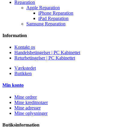
Reparation
Apple Reparation
iPhone Reparation
iPad Reparation
Samsung Reparation
Information
Kontakt os
Handelsbetingelser | PC Kabinettet
Returbetingelser | PC Kabinettet
Værkstedet
Butikken
Min konto
Mine ordrer
Mine kreditnotaer
Mine adresser
Mine oplysninger
Butiksinformation