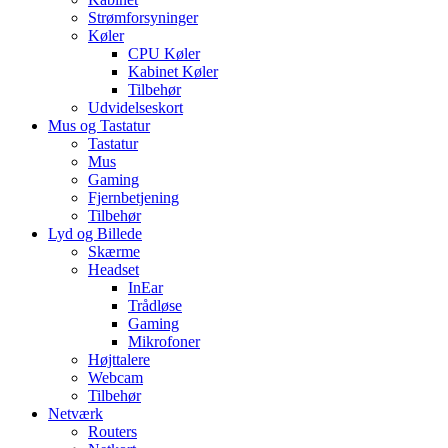
Strømforsyninger
Køler
CPU Køler
Kabinet Køler
Tilbehør
Udvidelseskort
Mus og Tastatur
Tastatur
Mus
Gaming
Fjernbetjening
Tilbehør
Lyd og Billede
Skærme
Headset
InEar
Trådløse
Gaming
Mikrofoner
Højttalere
Webcam
Tilbehør
Netværk
Routers