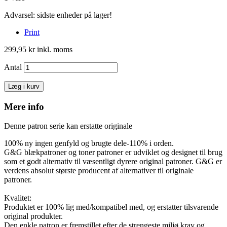
Advarsel: sidste enheder på lager!
Print
299,95 kr
inkl. moms
Antal
Læg i kurv
Mere info
Denne patron serie kan erstatte originale
100% ny ingen genfyld og brugte dele-110% i orden.
G&G blækpatroner og toner patroner er udviklet og designet til brug
som et godt alternativ til væsentligt dyrere original patroner. G&G er
verdens absolut største producent af alternativer til originale
patroner.
Kvalitet:
Produktet er 100% lig med/kompatibel med, og erstatter tilsvarende
original produkter.
Den enkle patron er fremstillet efter de strengeste miljø krav og