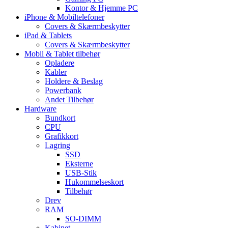
Kontor & Hjemme PC
iPhone & Mobiltelefoner
Covers & Skærmbeskytter
iPad & Tablets
Covers & Skærmbeskytter
Mobil & Tablet tilbehør
Opladere
Kabler
Holdere & Beslag
Powerbank
Andet Tilbehør
Hardware
Bundkort
CPU
Grafikkort
Lagring
SSD
Eksterne
USB-Stik
Hukommelseskort
Tilbehør
Drev
RAM
SO-DIMM
Kabinet