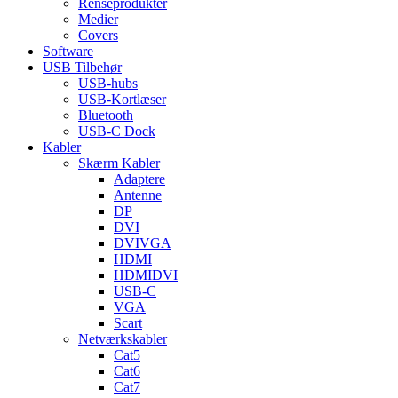
Renseprodukter
Medier
Covers
Software
USB Tilbehør
USB-hubs
USB-Kortlæser
Bluetooth
USB-C Dock
Kabler
Skærm Kabler
Adaptere
Antenne
DP
DVI
DVIVGA
HDMI
HDMIDVI
USB-C
VGA
Scart
Netværkskabler
Cat5
Cat6
Cat7