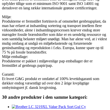
opfylder tillige som et minimum ISO 9001 samt ISO 14001 og
derudover en lang række internationale grønne certificeringer.
Miljø:
Produkterne er fremstillet fortrinsvis af omsmeltet genbrugsplast, da
man har erfaret at indsamling sortering og transport imellem flere
virksomheder, alene i indsamlingsprocessen kræver endog store
mængder fossile brændstoffer som ikke er en uendelig ressource og
som samtidig belaster miljøet unødigt. Man har alene ved, at i videst
mulig omfang at undgå en miljøbelastende og forurenende
genindsamling og reproduktion i f.eks. Europa, kunne spare op til
75 % på fossile brændstoffer.
Miljø emballage:
Produkterne er pakket i miljøvenlige pap emballager der er
fremstillet af genbrugs papir/pap.
Garanti:
Et hvert G&G produkt er omfattet af 100% levetidsgaranti som
dækker endog væsentligt ud over den 2 årige lovpligtige
ombytningsret jf. dansk lovgivning.
30 andre produkter i den samme kategori: