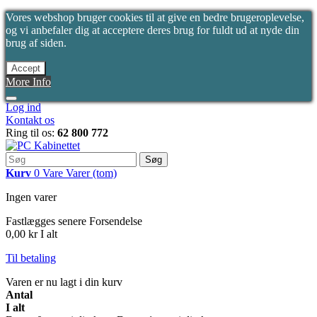
Vores webshop bruger cookies til at give en bedre brugeroplevelse,
og vi anbefaler dig at acceptere deres brug for fuldt ud at nyde din
brug af siden.
Accept
More Info
Log ind
Kontakt os
Ring til os:
62 800 772
Søg
Kurv
0
Vare
Varer
(tom)
Ingen varer
Fastlægges senere
Forsendelse
0,00 kr
I alt
Til betaling
Varen er nu lagt i din kurv
Antal
I alt