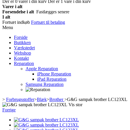
Der er
0
varer i din kurv
Der er 1 vare i din kurv
Varer i alt
Forsendelse i alt
Fastlægges senere
I alt
Fortsæt indkøb
Fortsæt til betaling
Menu
Forside
Butikken
Værkstedet
Webshop
Kontakt
Reparation
Apple Reparation
iPhone Reparation
iPad Reparation
Samsung Reparation
>
Forbrugsstoffer
>
Blæk
>
Brother
>
G&G sampak brother LC123XL
Vis stor
Forrige